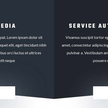
MEDIA
SERVICE AU
tpat. Lorem ipsum dolor sit
Vivamus suscipit tortor eg
quet elit, eget tincidunt nibh
amet, consectetur adipiscing 
bus orci luctus et ultrices
pulvinar a. Vestibulum ant
lit neque
posuere 