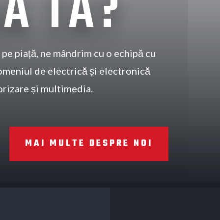
A TA?
 pe piață, ne mândrim cu o echipă cu
omeniul de electrică și electronică
orizare și multimedia.
MAI MULTE DESPRE NOI