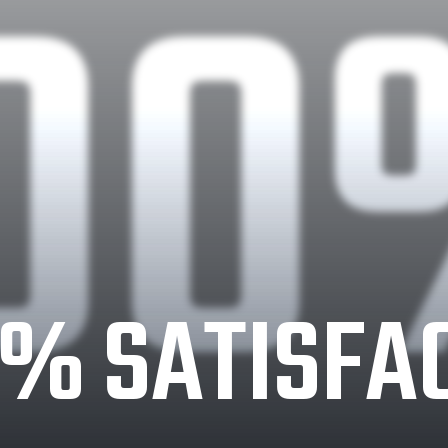
0
0% SATISFAC