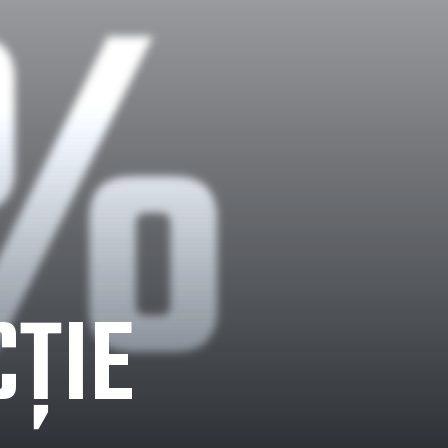
0%
ȚIE